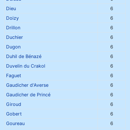
Dieu
6
Doizy
6
Drillon
6
Duchier
6
Dugon
6
Duhil de Bénazé
6
Duvelin du Crakol
6
Faguet
6
Gaudicher d'Averse
6
Gaudicher de Princé
6
Giroud
6
Gobert
6
Goureau
6