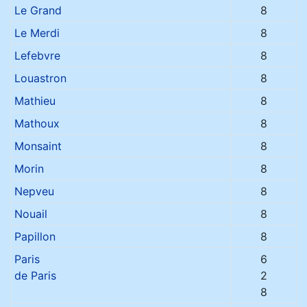
Le Grand
8
Le Merdi
8
Lefebvre
8
Louastron
8
Mathieu
8
Mathoux
8
Monsaint
8
Morin
8
Nepveu
8
Nouail
8
Papillon
8
Paris
6
de Paris
2
8