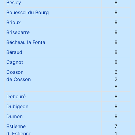
Besley
8
Bouëssel du Bourg
8
Brioux
8
Brisebarre
8
Bécheau la Fonta
8
Béraud
8
Cagnot
8
Cosson
6
de Cosson
2
8
Debeuré
8
Dubigeon
8
Dumon
8
Estienne
7
d' Estienne
1