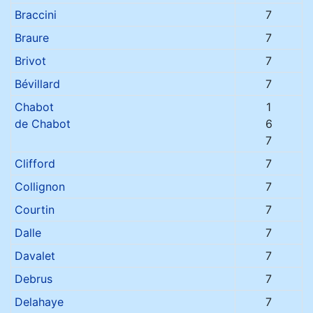
Braccini
7
Braure
7
Brivot
7
Bévillard
7
Chabot
1
de Chabot
6
7
Clifford
7
Collignon
7
Courtin
7
Dalle
7
Davalet
7
Debrus
7
Delahaye
7