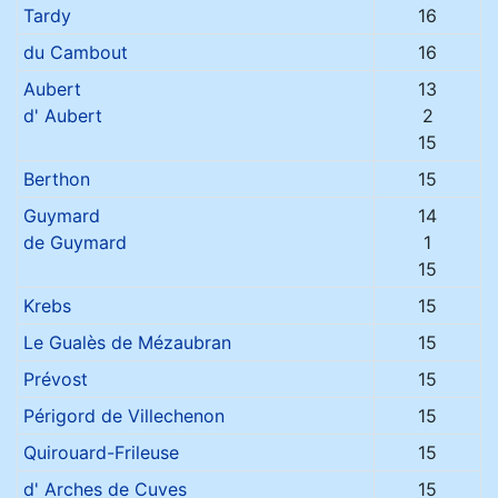
Tardy
16
du Cambout
16
Aubert
13
d' Aubert
2
15
Berthon
15
Guymard
14
de Guymard
1
15
Krebs
15
Le Gualès de Mézaubran
15
Prévost
15
Périgord de Villechenon
15
Quirouard-Frileuse
15
d' Arches de Cuves
15