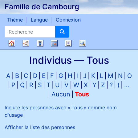
Famille de Cambourg
Passer au contenu
Thème
Langue
Connexion
Recherche
Diagrammes
Listes
Calendrier
Rapports
Recherche
Arbre
Individus —
Tous
généalogique
A
B
C
D
E
F
G
H
I
J
K
L
M
N
O
P
Q
R
S
T
U
V
W
X
Y
Z
?
(
…
Aucun
Tous
Inclure les personnes avec «
Tous
» comme nom
d'usage
Afficher la liste des personnes