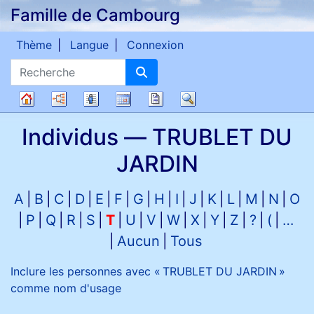
Famille de Cambourg
Passer au contenu
Thème
Langue
Connexion
Recherche
Diagrammes
Listes
Calendrier
Rapports
Recherche
Arbre
Individus —
TRUBLET DU
généalogique
JARDIN
A
B
C
D
E
F
G
H
I
J
K
L
M
N
O
P
Q
R
S
T
U
V
W
X
Y
Z
?
(
…
Aucun
Tous
Inclure les personnes avec «
TRUBLET DU JARDIN
»
comme nom d'usage