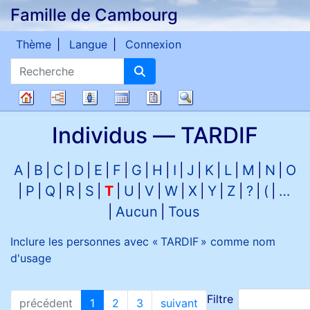
Famille de Cambourg
Passer au contenu
Thème
Langue
Connexion
Recherche
Diagrammes
Listes
Calendrier
Rapports
Recherche
Arbre
Individus —
TARDIF
généalogique
A
B
C
D
E
F
G
H
I
J
K
L
M
N
O
P
Q
R
S
T
U
V
W
X
Y
Z
?
(
…
Aucun
Tous
Inclure les personnes avec «
TARDIF
» comme nom
d'usage
Filtre
précédent
1
2
3
suivant