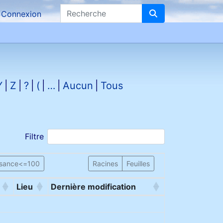
Recherche
Connexion
Y
Z
?
(
…
Aucun
Tous
Filtre
ssance<=100
Racines
Feuilles
Lieu
Dernière modification