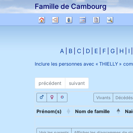
Famille de Cambourg
Passer au contenu
Diagrammes
Listes
Calendrier
Rapports
Recher
Arbre
généalogique
A
B
C
D
E
F
G
H
I
Inclure les personnes avec «
THIELLY
» com
précédent
suivant
Vivants
Décédés
Prénom(s)
Nom de famille
Nai
Voir les parents
Afficher les diagrammes de sta