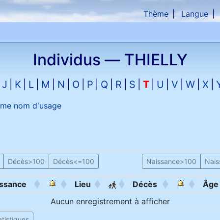
Thème
Langue
che
Individus —
THIELLY
J
K
L
M
N
O
P
Q
R
S
T
U
V
W
X
me nom d'usage
Décès>100
Décès<=100
Naissance>100
Nai
ssance
Lieu
Décès
Âge
Aucun enregistrement à afficher
tistiques