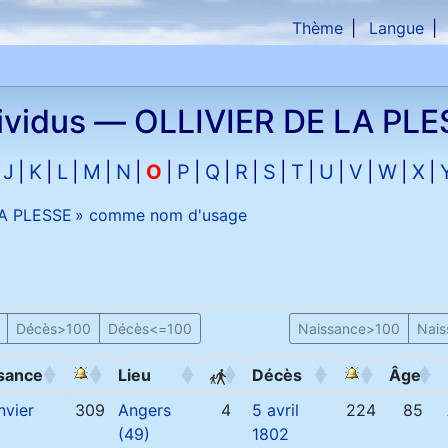
Thème
Langue
che
ividus —
OLLIVIER DE LA PLE
J
K
L
M
N
O
P
Q
R
S
T
U
V
W
X
LA PLESSE
» comme nom d'usage
Décès>100
Décès<=100
Naissance>100
Nai
sance
Lieu
Décès
Âge
nvier
309
Angers
4
5 avril
224
85
(49)
1802