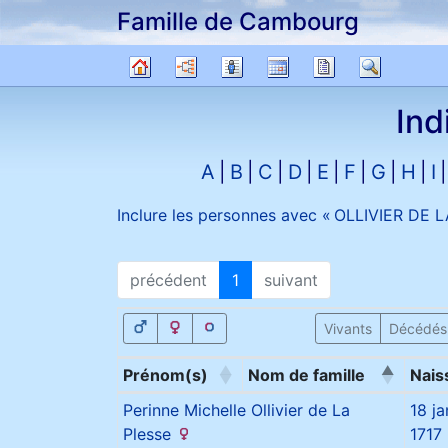
Famille de Cambourg
Passer au contenu
Diagrammes
Listes
Calendrier
Rapports
Recher
Arbre
Ind
généalogique
A
B
C
D
E
F
G
H
I
Inclure les personnes avec «
OLLIVIER DE 
précédent
1
suivant
Vivants
Décédés
Prénom(s)
Nom de famille
Nais
Perinne Michelle
Ollivier de La
18 ja
Plesse
1717