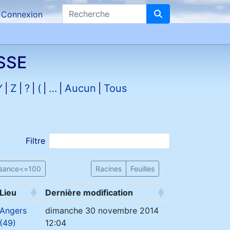
Recherche
Connexion
SSE
Y
Z
?
(
…
Aucun
Tous
Filtre
ssance<=100
Racines
Feuilles
Lieu
Dernière modification
Angers
dimanche 30 novembre 2014
(49)
12:04