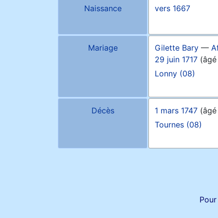
Naissance
vers
1667
Mariage
Gilette
Bary
—
A
29 juin 1717
(âgé
Lonny (08)
Décès
1 mars 1747
(âgé
Tournes (08)
Pour 