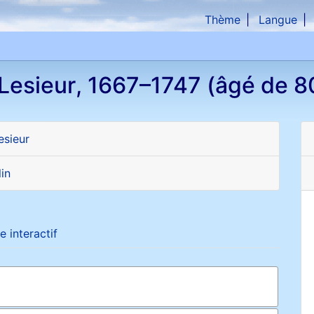
Thème
Langue
che
Lesieur
,
1667
–
1747
(âgé de 8
esieur
in
e interactif