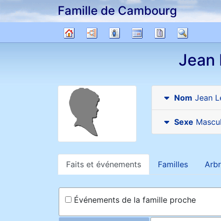
Famille de Cambourg
Passer au contenu
Diagrammes
Listes
Calendrier
Rapports
Recher
Arbre
Jean
généalogique
Nom
Jean
L
Sexe
Mascul
Faits et événements
Familles
Arbr
Événements de la famille proche