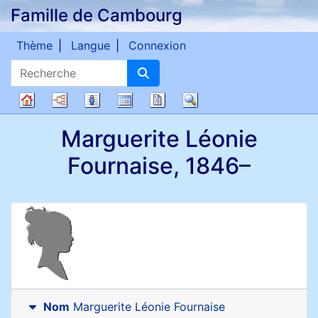
Famille de Cambourg
Passer au contenu
Thème
Langue
Connexion
Recherche
Diagrammes
Listes
Calendrier
Rapports
Recherche
Arbre
Marguerite Léonie
généalogique
Fournaise
,
1846
–
Nom
Marguerite Léonie
Fournaise