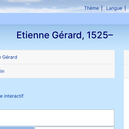
Thème
Langue
che
Etienne
Gérard
,
1525
–
e
Gérard
in
e interactif