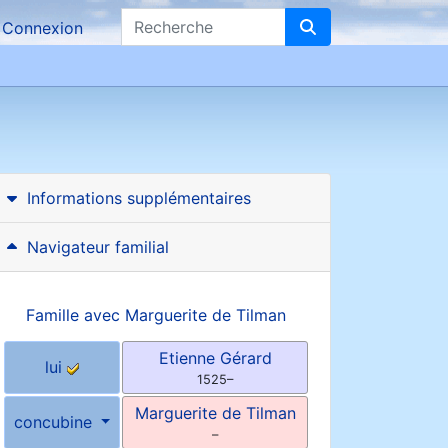
Recherche
Connexion
Informations supplémentaires
Navigateur familial
Famille avec
Marguerite
de Tilman
Etienne
Gérard
lui
1525
–
Marguerite
de Tilman
concubine
–