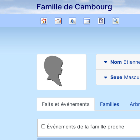
Famille de Cambourg
Passer au contenu
Diagrammes
Listes
Calendrier
Rapports
Recher
Arbre
généalogique
Nom
Etienn
Sexe
Mascul
Faits et événements
Familles
Arbr
Événements de la famille proche