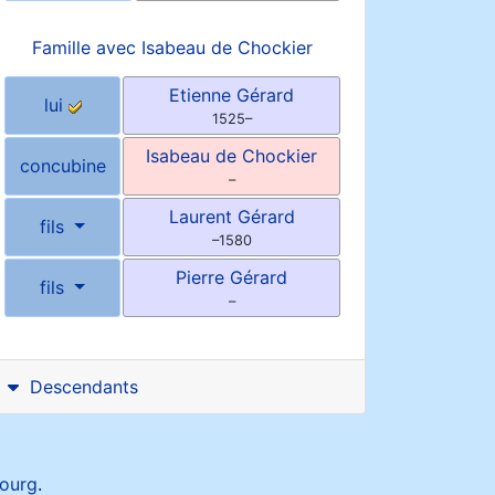
Famille avec
Isabeau
de Chockier
Etienne
Gérard
lui
1525
–
Isabeau
de Chockier
concubine
–
Laurent
Gérard
fils
–
1580
Pierre
Gérard
fils
–
Descendants
ourg
.