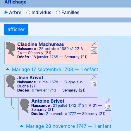
Affichage
Arbre
Individus
Familles
Claudine
Machureau
Naissance :
28 octobre 1680
22
Liens
Liens
24
—
Sémarey (21)
Décès :
18 janvier 1765
—
Sémarey (21)
Mariage 17 septembre 1703 — 1 enfant
Jean
Brivot
Naissance :
6 mai 1678
—
Bligny-sur-
Liens
Liens
Ouche (21)
Décès :
9 février 1743
—
Sémarey (21)
Antoine
Brivot
Naissance :
21 juillet 1712
34
31
—
Liens
Liens
Sémarey (21)
Décès :
2 novembre 1777
—
Sémarey (21)
Mariage 28 novembre 1747 — 1 enfant