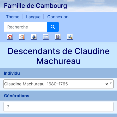
Famille de Cambourg
Passer au contenu
Thème
Langue
Connexion
Recherche
Diagrammes
Listes
Calendrier
Rapports
Recherche
Arbre
Descendants de
Claudine
généalogique
Machureau
Individu
Claudine Machureau, 1680–1765
×
Générations