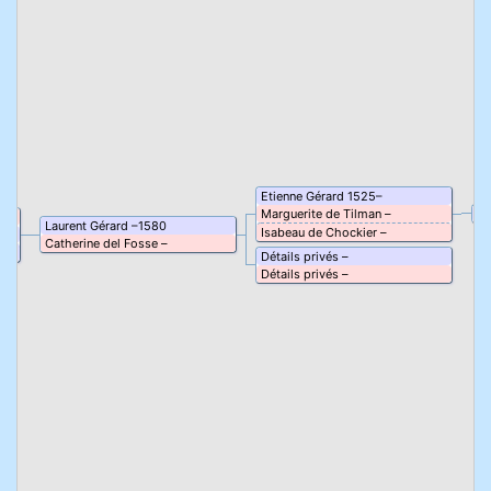
Etienne
Gérard
1525
–
Marguerite
de Tilman
–
Dé
Laurent
Gérard
–
1580
Isabeau
de Chockier
–
Catherine
del Fosse
–
Détails privés
–
Détails privés
–