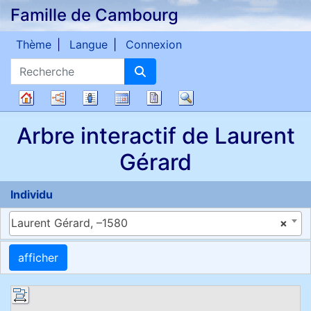
Famille de Cambourg
Passer au contenu
Thème
Langue
Connexion
Recherche
Diagrammes
Listes
Calendrier
Rapports
Recherche
Arbre
Arbre interactif de
Laurent
généalogique
Gérard
Individu
Laurent Gérard, –1580
×