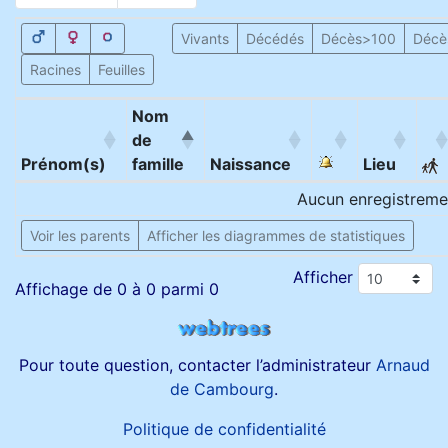
Vivants
Décédés
Décès>100
Décè
Racines
Feuilles
Nom
de
Prénom(s)
famille
Naissance
Lieu
Aucun enregistremen
Voir les parents
Afficher les diagrammes de statistiques
Afficher
Affichage de 0 à 0 parmi 0
Pour toute question, contacter l’administrateur
Arnaud
de Cambourg
.
Politique de confidentialité