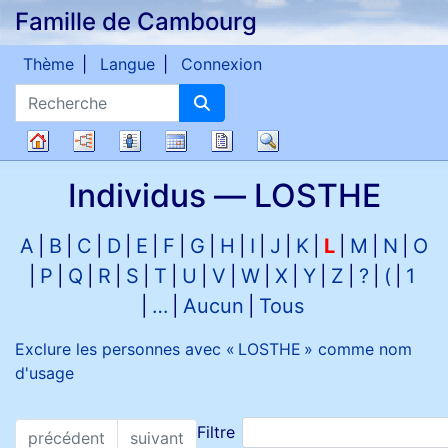
Famille de Cambourg
Passer au contenu
Thème
Langue
Connexion
Recherche
Diagrammes
Listes
Calendrier
Rapports
Recherche
Arbre
Individus —
LOSTHE
généalogique
A
B
C
D
E
F
G
H
I
J
K
L
M
N
O
P
Q
R
S
T
U
V
W
X
Y
Z
?
(
1
…
Aucun
Tous
Exclure les personnes avec «
LOSTHE
» comme nom
d'usage
Filtre
précédent
suivant