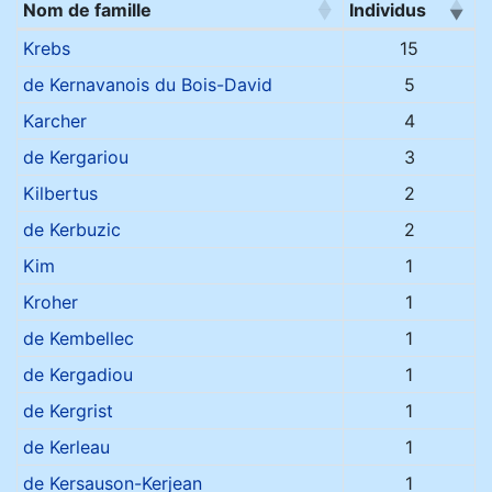
Nom de famille
Individus
Noms de famille
Krebs
15
de Kernavanois du Bois-David
5
Karcher
4
de Kergariou
3
Kilbertus
2
de Kerbuzic
2
Kim
1
Kroher
1
de Kembellec
1
de Kergadiou
1
de Kergrist
1
de Kerleau
1
de Kersauson-Kerjean
1