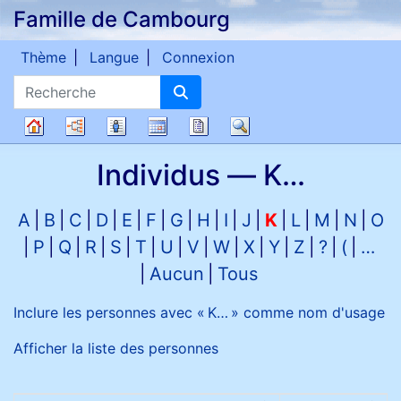
Famille de Cambourg
Passer au contenu
Thème
Langue
Connexion
Recherche
Diagrammes
Listes
Calendrier
Rapports
Recherche
Arbre
Individus —
K…
généalogique
A
B
C
D
E
F
G
H
I
J
K
L
M
N
O
P
Q
R
S
T
U
V
W
X
Y
Z
?
(
…
Aucun
Tous
Inclure les personnes avec «
K…
» comme nom d'usage
Afficher la liste des personnes