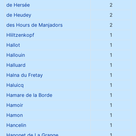
de Hersée
2
de Heudey
2
des Hours de Manjadors
2
HIiltzenkopf
1
Hallot
1
Hallouin
1
Halluard
1
Halna du Fretay
1
Haluicq
1
Hamare de la Borde
1
Hamoir
1
Hamon
1
Hancelin
1
Hanonet de La Grange
1