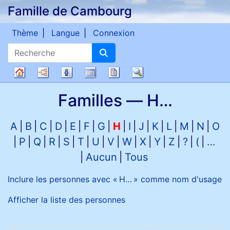
Famille de Cambourg
Passer au contenu
Thème
Langue
Connexion
Recherche
Diagrammes
Listes
Calendrier
Rapports
Recherche
Arbre
Familles —
H…
généalogique
A
B
C
D
E
F
G
H
I
J
K
L
M
N
O
P
Q
R
S
T
U
V
W
X
Y
Z
?
(
…
Aucun
Tous
Inclure les personnes avec «
H…
» comme nom d'usage
Afficher la liste des personnes