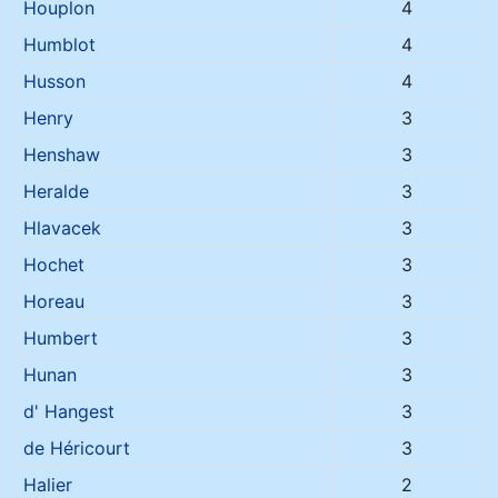
Houplon
4
Humblot
4
Husson
4
Henry
3
Henshaw
3
Heralde
3
Hlavacek
3
Hochet
3
Horeau
3
Humbert
3
Hunan
3
d' Hangest
3
de Héricourt
3
Halier
2