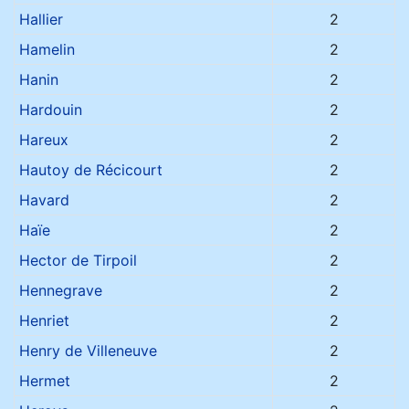
Hallier
2
Hamelin
2
Hanin
2
Hardouin
2
Hareux
2
Hautoy de Récicourt
2
Havard
2
Haïe
2
Hector de Tirpoil
2
Hennegrave
2
Henriet
2
Henry de Villeneuve
2
Hermet
2