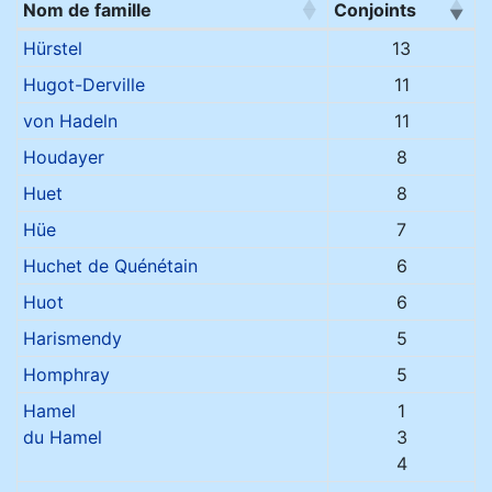
Nom de famille
Conjoints
Noms de famille
Hürstel
13
Hugot-Derville
11
von Hadeln
11
Houdayer
8
Huet
8
Hüe
7
Huchet de Quénétain
6
Huot
6
Harismendy
5
Homphray
5
Hamel
1
du Hamel
3
4