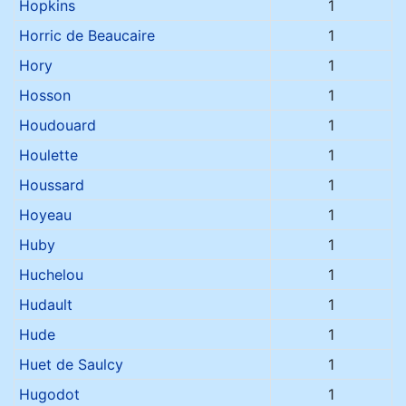
Hopkins
1
Horric de Beaucaire
1
Hory
1
Hosson
1
Houdouard
1
Houlette
1
Houssard
1
Hoyeau
1
Huby
1
Huchelou
1
Hudault
1
Hude
1
Huet de Saulcy
1
Hugodot
1