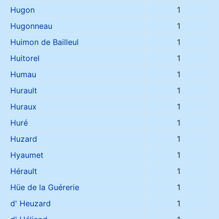
Hugon
1
Hugonneau
1
Huimon de Bailleul
1
Huitorel
1
Humau
1
Hurault
1
Huraux
1
Huré
1
Huzard
1
Hyaumet
1
Hérault
1
Hüe de la Guérerie
1
d' Heuzard
1