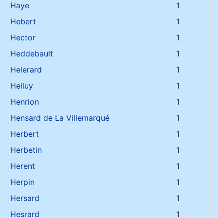
Haye
1
Hebert
1
Hector
1
Heddebault
1
Helerard
1
Helluy
1
Henrion
1
Hensard de La Villemarqué
1
Herbert
1
Herbetin
1
Herent
1
Herpin
1
Hersard
1
Hesrard
1