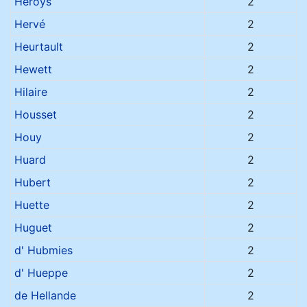
Heroys
2
Hervé
2
Heurtault
2
Hewett
2
Hilaire
2
Housset
2
Houy
2
Huard
2
Hubert
2
Huette
2
Huguet
2
d' Hubmies
2
d' Hueppe
2
de Hellande
2