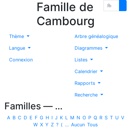
Famille de
Passer au contenu
Recherche
Cambourg
Thème
Arbre généalogique
Langue
Diagrammes
Connexion
Listes
Calendrier
Rapports
Recherche
Familles —
…
A
B
C
D
E
F
G
H
I
J
K
L
M
N
O
P
Q
R
S
T
U
V
W
X
Y
Z
?
(
…
Aucun
Tous