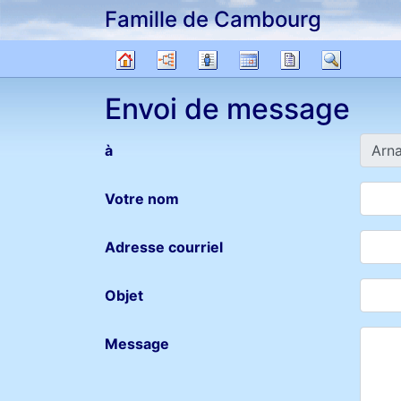
Famille de Cambourg
Passer au contenu
Diagrammes
Listes
Calendrier
Rapports
Recher
Arbre
Envoi de message
généalogique
à
Votre nom
Adresse courriel
Objet
Message