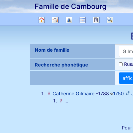
Famille de Cambourg
Passer au contenu
Diagrammes
Listes
Calendrier
Rapports
Recher
Arbre
généalogique
Nom de famille
Russ
Recherche phonétique
affi
Catherine
Gilmaire
–
1788
1750
…
Pour 