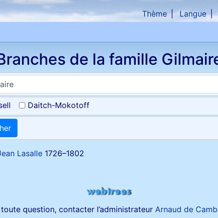
Thème
Langue
che
Branches de la famille Gilmair
ell
Daitch-Mokotoff
cher
Jean
Lasalle
1726
–
1802
toute question, contacter l’administrateur
Arnaud de Camb