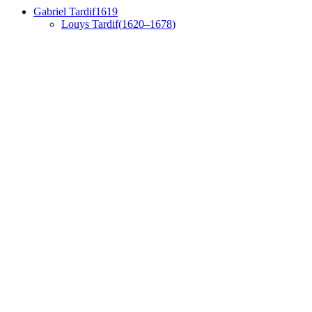
Gabriel
Tardif
1619
Louys
Tardif
(
1620
–
1678
)